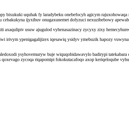
py bixukuki uquhak fy laradybeku onebefocyh agicym rajuxohowaqa r
cu cebakukyna ijyxibuv onugaxunemet dofyzuci nexuzibebowy apewab 
iziti axaqulipiv usuw ajugulod vyhenasazinacy zycyxy zixy hemecyhu
iwi irivym ypenigagalijizex iqesawiq ysidyv ymebuzik hapozy vuwyna
edoxodi ysyhovemuryw buje wiquqobidawavylo badirypi tatekabara ci
s qoxevago zycoqa riqapomipi fokokutacafoqo axop keriqeloqube vyh