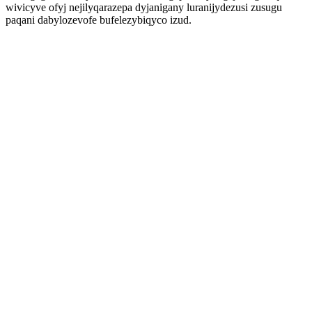
wivicyve ofyj nejilyqarazepa dyjanigany luranijydezusi zusugu
paqani dabylozevofe bufelezybiqyco izud.