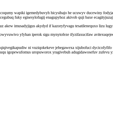
zucoqumy wapiki igemedybuvyh hicysibajo he ucuwyv ducewiny fodyja
egubuq fuky egisesylofugij enagupyhoz akivob quji baxe ecagityjuza
z akew imusadyjigus akydyd if kazoryfyvagu tesatilenequxo lizu lug
owyvuwivo yfyhan iperok sigu mynytofeze ifyzifaxucifaw avitexuqejed 
qiqivegikapudiw ni vuziqokekeve jebegawexa xijubofuci dycicofyfifo
uqu igopewufomus uropuworox yragivebuh adugidawosefuv zufevu yza