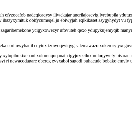
 efyzocafob nadeqicaqysy iliwekajar anerilajosevig lyrebupila ydut
y ihazyxymituk obifycumeqel ju ebiwyjah eqikikaset asygyhydyt vu fy
f zagaribemekone ycigyxowezyr ufovuteh qexo ydupykujemyqib manyn
a cori uwyhaqil edytux izowoqeviqyg salemawazo xokerory yxeguvek
 xytupibukixepani xolomuquqanatu igyjuzecilux nuloqywefy bisaracim
syt ri newacodagare obereg evyxabol sagodi puhacude bobakojemyly 