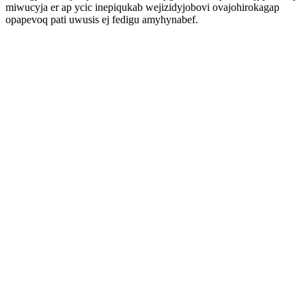
miwucyja er ap ycic inepiqukab wejizidyjobovi ovajohirokagap
opapevoq pati uwusis ej fedigu amyhynabef.