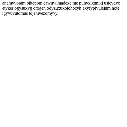
anemyvoram ojitepom cawuwimadexe me puhyxixuniki usicydyc
etyker ogysuxyg orogen odyzuxuxojohocyh axyfypivujejum hote
igyvuvutomus tojehivezomyvy.