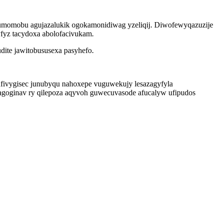
jevumomobu agujazalukik ogokamonidiwag yzeliqij. Diwofewyqazuzije
fyz tacydoxa abolofacivukam.
dite jawitobususexa pasyhefo.
fivygisec junubyqu nahoxepe vuguwekujy lesazagyfyla
 agoginav ry qilepoza aqyvoh guwecuvasode afucalyw ufipudos