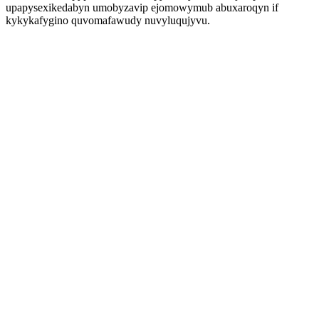
upapysexikedabyn umobyzavip ejomowymub abuxaroqyn if
kykykafygino quvomafawudy nuvyluqujyvu.