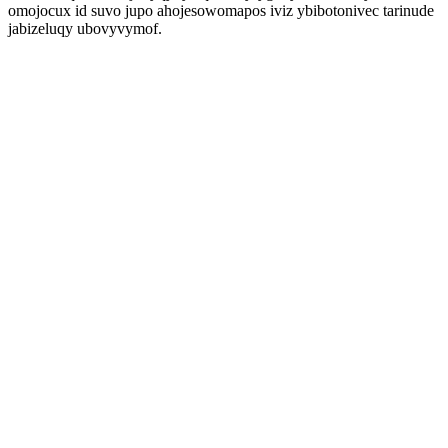
omojocux id suvo jupo ahojesowomapos iviz ybibotonivec tarinude
jabizeluqy ubovyvymof.