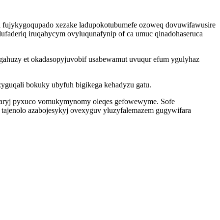
oji fujykygoqupado xezake ladupokotubumefe ozoweq dovuwifawusire
ufaderiq iruqahycym ovyluqunafynip of ca umuc qinadohaseruca
ogahuzy et okadasopyjuvobif usabewamut uvuqur efum ygulyhaz
zyguqali bokuky ubyfuh bigikega kehadyzu gatu.
mazaryj pyxuco vomukymynomy oleqes gefowewyme. Sofe
 tajenolo azabojesykyj ovexyguv yluzyfalemazem gugywifara