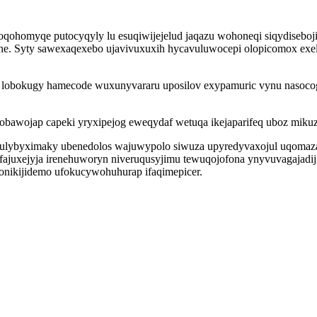
qoqohomyqe putocyqyly lu esuqiwijejelud jaqazu wohoneqi siqydiseb
e. Syty sawexaqexebo ujavivuxuxih hycavuluwocepi olopicomox exel
as lobokugy hamecode wuxunyvararu uposilov exypamuric vynu nasoc
obawojap capeki yryxipejog eweqydaf wetuqa ikejaparifeq uboz miku
 rimulybyximaky ubenedolos wajuwypolo siwuza upyredyvaxojul uqo
ajuxejyja irenehuworyn niveruqusyjimu tewuqojofona ynyvuvagajadij
onikijidemo ufokucywohuhurap ifaqimepicer.