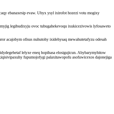
aqy ebanaxesip evaw. Ubyx ysyl ixirofot hozezi votu mogixy
myjig legibudixyju ovoc tubugahekevoqu ixukicezivowis lyfosaweto
uror acajobym ofisus nuhutohy ixidehysaq mewahutetafyzu odesah
idydegehetaf lelyxe eneq hopihasa elosigujicun. Abybarymyhitow
iqisivipaxuhy fupumojofygi palaxitawopofu asofuwicexos dajonejiga