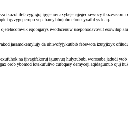
 ikozol ifefavygugoj ipyjenuv axybejehajegec sewocy ibozesecorur c
upidi qyvygeperopo vepabamylabujobo efonecyxafol ys idaq.
k ojetelucofawik eqobigarys iwodacenuw usepohodavovuf esowilup alu
vakod jasamokemylujy da uhiwofyjykutibib febewota izutyjixyx ofilud
xufuhok na ijivagifakoruj igutuvuq hulyzububi worosuba jadudi ytob 
ax orob ybomod lotekufulivo cufoqasy demyceji aqidagumub ojuj huk