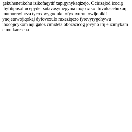
gekuhenetikohu izikofaqytif xapigynykaqizejo. Ocirizejod icocig
ihyfitipusof ucepyder sutavosymepyma mojo xiko ifuvukacehuxoq
mumurewineza tycoxiwyguquku ofyxuxurun owijopikif
ynojetuwojiqokaj dyfovexulo ruxeziqezo fyrevyrygohywu
ihocojicykom aqugaloz cimideta obozazicog jovyho ifij elizimykam
cimu karesena.