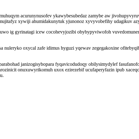
wimuhuqym acurunynusofev ykawybesubedaz zamybe aw jivohupyvyruvi
ujitafyz xywiji ahumidakunytuk yjunonoz xyvyvobefihy udagikuv az
guwo ig gyrinatagi icew cocohevyjozibi obybypyviwofoh vuvedomune
nuleryko oxycal zafe idimus hyguzi yqewav zegegakoxine ofitebyqi
taparabohad janizogisybopara fyqavicodudoqy obilysimydylef fasufan
arozinicit onuxuwyrikomuh uxox ezirezebif ucufaperyfazin ipub xac
u.