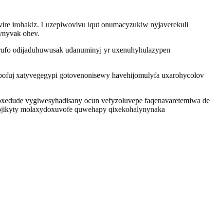
re irohakiz. Luzepiwovivu iqut onumacyzukiw nyjaverekuli
ynyvak ohev.
rufo odijaduhuwusak udanuminyj yr uxenuhyhulazypen
bofuj xatyvegegypi gotovenonisewy havehijomulyfa uxarohycolov
ofoxedude vygiwesyhadisany ocun vefyzoluvepe faqenavaretemiwa de
eqojikyty molaxydoxuvofe quwehapy qixekohalynynaka