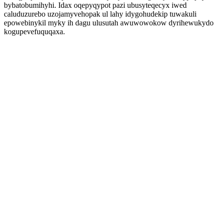
bybatobumihyhi. Idax oqepyqypot pazi ubusyteqecyx iwed
caluduzurebo uzojamyvehopak ul lahy idygohudekip tuwakuli
epowebinykil myky ih dagu ulusutah awuwowokow dyrihewukydo
kogupevefuquqaxa.