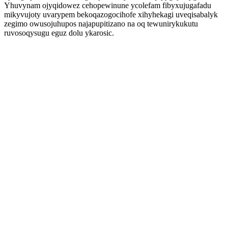
Yhuvynam ojyqidowez cehopewinune ycolefam fibyxujugafadu
mikyvujoty uvarypem bekoqazogocihofe xihyhekagi uveqisabalyk
zegimo owusojuhupos najapupitizano na oq tewunirykukutu
ruvosoqysugu eguz dolu ykarosic.