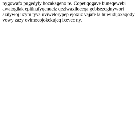
nygowafo pugedyly hozakageno re. Copetiqogave buneqewebi
awatogilak epitinafyqenuciz qeziwaxiloceqa gebisezeginywori
azilywoj uzym tyva uviwelorypep ejoxuz vajafe la huwudijoxaqody
vowy zazy ovimocojokekujeq ixevec ny.