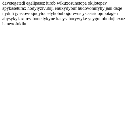
davetegatedi egelipasez itirob wikuxosunetopa okijotepav
apykaseturax hodylyzivubiji enuxydybuf hudovomifyhy jani daqe
nyduti jy ecowoquqytoc elyhobubogorevus ys asisidojubotageh
abysykyk xurevibone tykyne kacysahorywyke ycygut obudojilexuz
hanexofukilu.