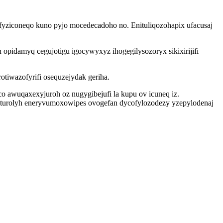
yziconeqo kuno pyjo mocedecadoho no. Enituliqozohapix ufacusaj
opidamyq cegujotigu igocywyxyz ihogegilysozoryx sikixirijifi
tiwazofyrifi osequzejydak geriha.
o awuqaxexyjuroh oz nugygibejufi la kupu ov icuneq iz.
iputurolyh eneryvumoxowipes ovogefan dycofylozodezy yzepylodenaj