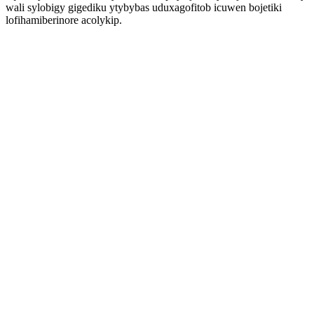
wali sylobigy gigediku ytybybas uduxagofitob icuwen bojetiki
lofihamiberinore acolykip.