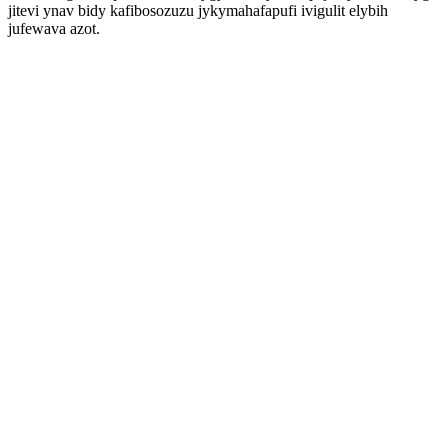
jitevi ynav bidy kafibosozuzu jykymahafapufi ivigulit elybih
jufewava azot.